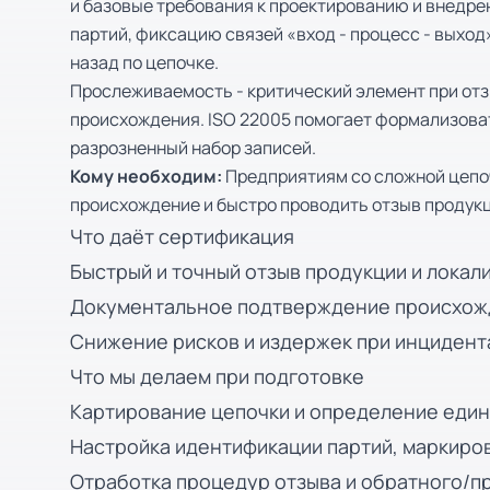
и базовые требования к проектированию и внедр
партий, фиксацию связей «вход - процесс - выхо
назад по цепочке.
Прослеживаемость - критический элемент при от
происхождения. ISO 22005 помогает формализоват
разрозненный набор записей.
Кому необходим:
Предприятиям со сложной цепоч
происхождение и быстро проводить отзыв продук
Что даёт сертификация
Быстрый и точный отзыв продукции и локал
Документальное подтверждение происхожд
Снижение рисков и издержек при инцидента
Что мы делаем при подготовке
Картирование цепочки и определение един
Настройка идентификации партий, маркиров
Отработка процедур отзыва и обратного/п