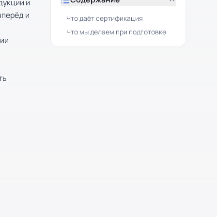
дукции и
вперёд и
Что даёт сертификация
Что мы делаем при подготовке
нии
ть