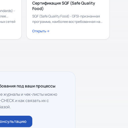
Сертификация SQF (Safe Quality
Food)
andards) -
олее
SQF (Safe Quality Food) - GFSI-признанная
ных сетей
программа, наиболее востребованная на
 стран
рынке США. Она охватывает всю цепочку -
Открыть
 он близок
от первичного производства до
переработки, дистрибуции и упаковки - и
еству
позволяет сертифицировать как
безопасность пищевой продукции, так и
качество отдельным модулем.
бования под ваши процессы
е журналы и чек-листы можно
-CHECK и как связать их с
базой.
консультацию