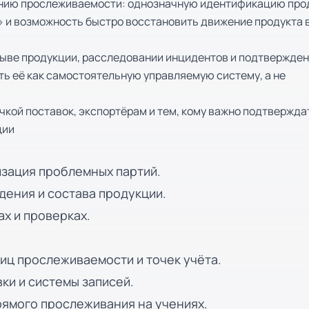
ению прослеживаемости: однозначную идентификацию про
д» и возможность быстро восстановить движение продукта 
зыве продукции, расследовании инцидентов и подтвержде
ь её как самостоятельную управляемую систему, а не
кой поставок, экспортёрам и тем, кому важно подтвержда
ции
изация проблемных партий.
ения и состава продукции.
х и проверках.
иц прослеживаемости и точек учёта.
ки и системы записей.
рямого прослеживания на учениях.