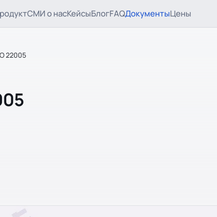
родукт
СМИ о нас
Кейсы
Блог
FAQ
Документы
Цены
SO 22005
005