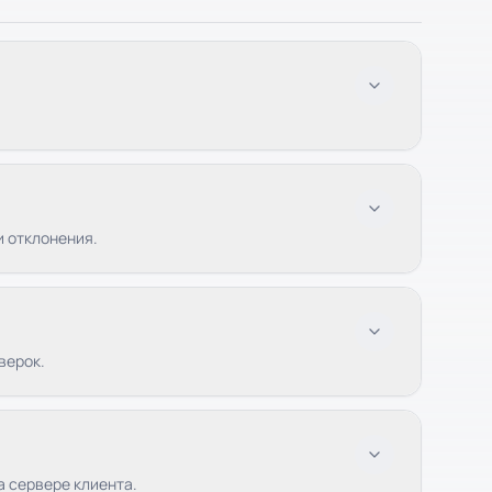
и отклонения.
верок.
а сервере клиента.