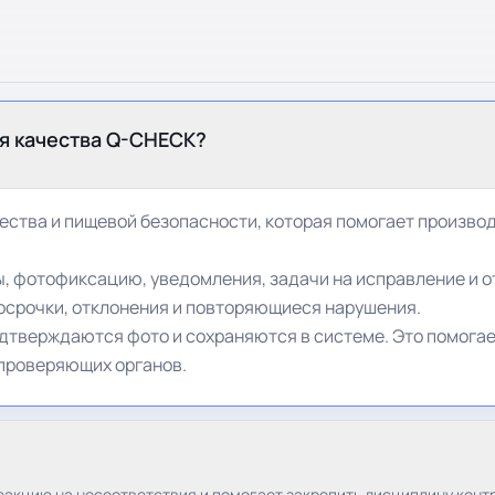
я качества Q-CHECK?
ства и пищевой безопасности, которая помогает производс
, фотофиксацию, уведомления, задачи на исправление и о
осрочки, отклонения и повторяющиеся нарушения.
тверждаются фото и сохраняются в системе. Это помогае
 проверяющих органов.
акцию на несоответствия и помогает закрепить дисциплину конт