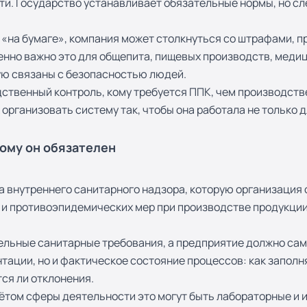
и. Государство устанавливает обязательные нормы, но сл
о «на бумаге», компания может столкнуться со штрафами, 
нно важно это для общепита, пищевых производств, медиц
ую связаны с безопасностью людей.
дственный контроль, кому требуется ППК, чем производств
организовать систему так, чтобы она работала не только д
кому он обязателен
ма внутреннего санитарного надзора, которую организация
и противоэпидемических мер при производстве продукции,
ельные санитарные требования, а предприятие должно сам
нтации, но и фактическое состояние процессов: как запол
ся ли отклонения.
чётом сферы деятельности это могут быть лабораторные и 