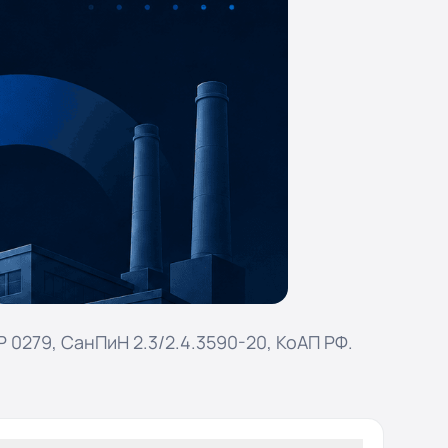
0279, СанПиН 2.3/2.4.3590-20, КоАП РФ.