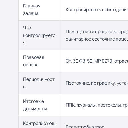
Главная
Контролировать соблюдение
задача
Что
Помещения и процессы, прод
контролируетс
санитарное состояние поме
я
Правовая
Ст. 32 ФЗ-52, МР 0279, отр
основа
Периодичност
Постоянно, по графику, уст
ь
Итоговые
ППК, журналы, протоколы, г
документы
Контролирующ
Роспотребнадзор