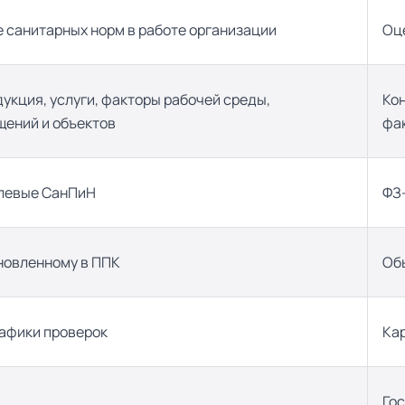
 санитарных норм в работе организации
Оце
укция, услуги, факторы рабочей среды,
Ко
щений и объектов
фа
аслевые СанПиН
ФЗ
ановленному в ППК
Обы
рафики проверок
Ка
Го