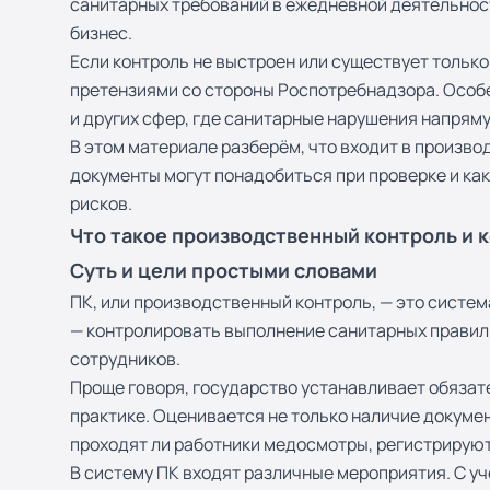
санитарных требований в ежедневной деятельност
бизнес.
Если контроль не выстроен или существует тольк
претензиями со стороны Роспотребнадзора. Особе
и других сфер, где санитарные нарушения напрям
В этом материале разберём, что входит в произво
документы могут понадобиться при проверке и как 
рисков.
Что такое производственный контроль и 
Суть и цели простыми словами
ПК, или производственный контроль, — это систе
— контролировать выполнение санитарных правил 
сотрудников.
Проще говоря, государство устанавливает обязат
практике. Оценивается не только наличие докуме
проходят ли работники медосмотры, регистрируют
В систему ПК входят различные мероприятия. С у