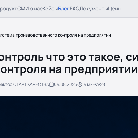
родукт
СМИ о нас
Кейсы
Блог
FAQ
Документы
Цены
система производственного контроля на предприятии
нтроль что это такое, с
контроля на предприятии
ректор СТАРТ КАЧЕСТВА
04.08.2026
14
мин
28