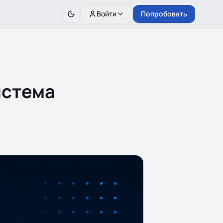
Войти
Попробовать
истема