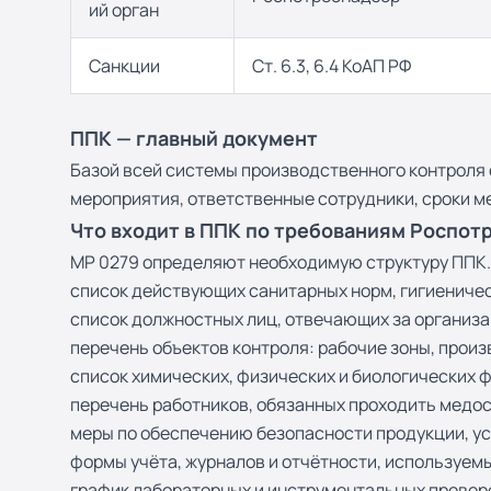
ий орган
Санкции
Ст. 6.3, 6.4 КоАП РФ
ППК — главный документ
Базой всей системы производственного контроля 
мероприятия, ответственные сотрудники, сроки м
Что входит в ППК по требованиям Роспот
МР 0279 определяют необходимую структуру ППК. 
список действующих санитарных норм, гигиениче
список должностных лиц, отвечающих за организа
перечень объектов контроля: рабочие зоны, прои
список химических, физических и биологических 
перечень работников, обязанных проходить медос
меры по обеспечению безопасности продукции, усл
формы учёта, журналов и отчётности, используем
график лабораторных и инструментальных проверо