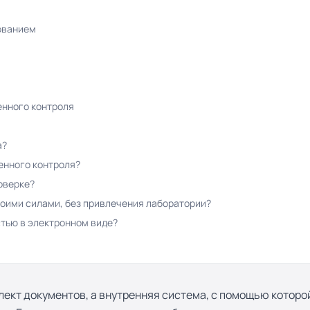
ованием
енного контроля
а?
енного контроля?
оверке?
оими силами, без привлечения лаборатории?
тью в электронном виде?
лект документов, а внутренняя система, с помощью котор