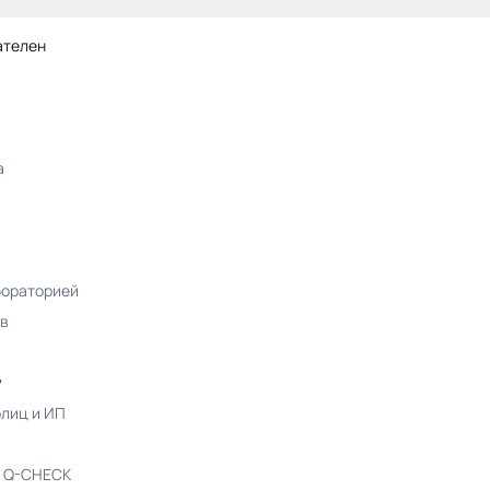
ателен
а
бораторией
ов
у
рлиц и ИП
с Q-CHECK