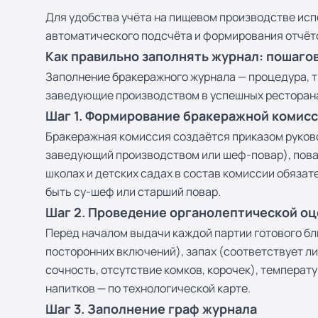
Для удобства учёта на пищевом производстве исп
автоматического подсчёта и формирования отчёто
Как правильно заполнять журнал: пошаго
Заполнение бракеражного журнала — процедура, т
заведующие производством в успешных ресторана
Шаг 1. Формирование бракеражной комис
Бракеражная комиссия создаётся приказом руково
заведующий производством или шеф-повар), повар
школах и детских садах в состав комиссии обяза
быть су-шеф или старший повар.
Шаг 2. Проведение органолептической о
Перед началом выдачи каждой партии готового бл
посторонних включений), запах (соответствует ли 
сочность, отсутствие комков, корочек), температу
напитков — по технологической карте.
Шаг 3. Заполнение граф журнала