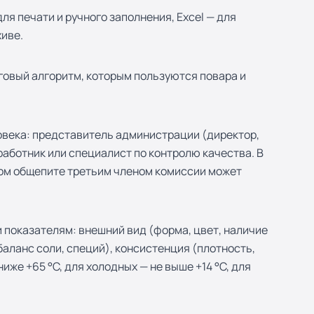
я печати и ручного заполнения, Excel — для
хиве.
говый алгоритм, которым пользуются повара и
овека: представитель администрации (директор,
аботник или специалист по контролю качества. В
ком общепите третьим членом комиссии может
 показателям: внешний вид (форма, цвет, наличие
баланс соли, специй), консистенция (плотность,
иже +65 °C, для холодных — не выше +14 °C, для