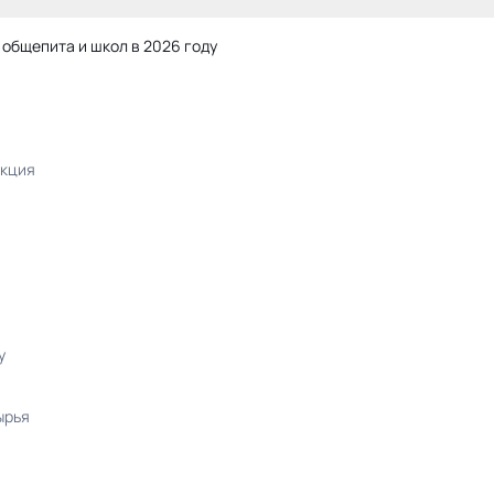
 общепита и школ в 2026 году
укция
у
ырья