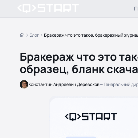
П
Блог
Бракераж что это такое, бракеражный журна
Главная
Бракераж что это та
образец, бланк скач
Константин Андреевич Деревсков
—
Генеральный ди