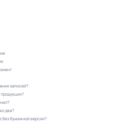
ние
ия
момент
ания записей?
в продукции?
рнал?
ко два?
е без бумажной версии?