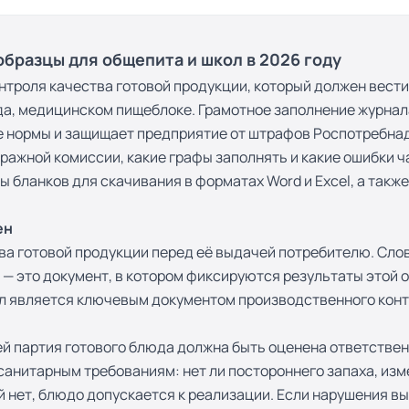
бразцы для общепита и школ в 2026 году
троля качества готовой продукции, который должен вест
ада, медицинском пищеблоке. Грамотное заполнение журн
 нормы и защищает предприятие от штрафов Роспотребнадз
еражной комиссии, какие графы заполнять и какие ошибки 
ы бланков для скачивания в форматах Word и Excel, а так
ен
а готовой продукции перед её выдачей потребителю. Слово
— это документ, в котором фиксируются результаты этой оц
ал является ключевым документом производственного кон
ей партия готового блюда должна быть оценена ответстве
санитарным требованиям: нет ли постороннего запаха, из
ий нет, блюдо допускается к реализации. Если нарушения 