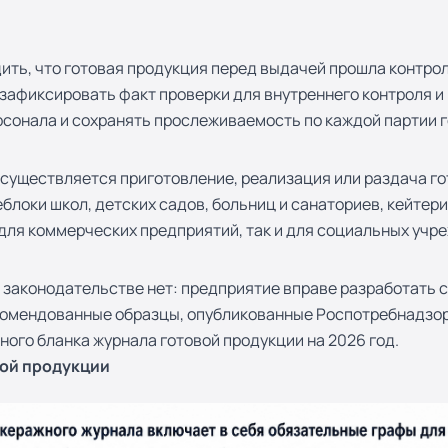
ить, что готовая продукция перед выдачей прошла контро
зафиксировать факт проверки для внутреннего контроля 
рсонала и сохранять прослеживаемость по каждой партии г
существляется приготовление, реализация или раздача го
еблоки школ, детских садов, больниц и санаториев, кейтер
 для коммерческих предприятий, так и для социальных учр
я
законодательстве нет: предприятие вправе разработать с
екомендованные образцы, опубликованные Роспотребнадзо
ного бланка журнала готовой продукции на 2026 год.
вой продукции