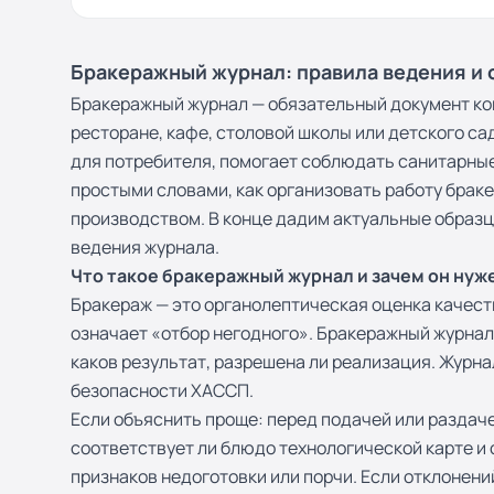
Бракеражный журнал: правила ведения и о
Бракеражный журнал — обязательный документ кон
ресторане, кафе, столовой школы или детского с
для потребителя, помогает соблюдать санитарные
простыми словами, как организовать работу брак
производством. В конце дадим актуальные образц
ведения журнала.
Что такое бракеражный журнал и зачем он нуж
Бракераж — это органолептическая оценка качеств
означает «отбор негодного». Бракеражный журнал 
каков результат, разрешена ли реализация. Журн
безопасности ХАССП.
Если объяснить проще: перед подачей или раздач
соответствует ли блюдо технологической карте и 
признаков недоготовки или порчи. Если отклонен