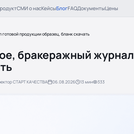
родукт
СМИ о нас
Кейсы
Блог
FAQ
Документы
Цены
л готовой продукции образец, бланк скачать
кое, бракеражный журнал
ать
ректор СТАРТ КАЧЕСТВА
06.08.2026
13
мин
333