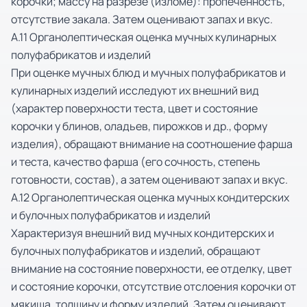
корочки; массу на разрезе (изломе): пропеченность,
отсутствие закала. Затем оценивают запах и вкус.
А.11 Органолептическая оценка мучных кулинарных
полуфабрикатов и изделий
При оценке мучных блюд и мучных полуфабрикатов и
кулинарных изделий исследуют их внешний вид
(характер поверхности теста, цвет и состояние
корочки у блинов, оладьев, пирожков и др., форму
изделия), обращают внимание на соотношение фарша
и теста, качество фарша (его сочность, степень
готовности, состав), а затем оценивают запах и вкус.
А.12 Органолептическая оценка мучных кондитерских
и булочных полуфабрикатов и изделий
Характеризуя внешний вид мучных кондитерских и
булочных полуфабрикатов и изделий, обращают
внимание на состояние поверхности, ее отделку, цвет
и состояние корочки, отсутствие отслоения корочки от
мякиша, толщину и форму изделий. Затем оценивают