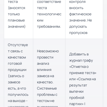
теста
соответствие
контроля
(вносятся
теста
вносить
только
технологичес
фактическое
плановые
ким
значение. Не
значения)
требованиям.
допускать
пропусков
Отсутствуе
т связь с
Невозможно
Добавить в
качеством
провести
журнал графу
готовой
анализ
«Отметка о
продукции
влияния
приемке теста»
(запись о
замеса на
или «Ссылка на
замесе
качество.
результат
есть, а что
Системные
выпечки
получилось
проблемы с
пробной
на выходе -
тестом не
партии» |
неизвестно
выявляются.