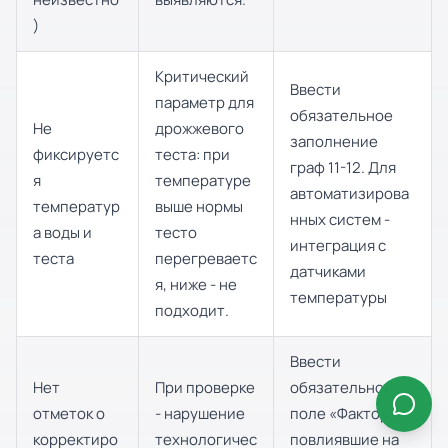
)
Критический
Ввести
параметр для
обязательное
Не
дрожжевого
заполнение
фиксируетс
теста: при
граф 11-12. Для
я
температуре
автоматизирова
температур
выше нормы
нных систем -
а воды и
тесто
интеграция с
теста
перегреваетс
датчиками
я, ниже - не
температуры
подходит.
Ввести
Нет
При проверке
обязательное
отметок о
- нарушение
поле «Факторы,
корректиро
технологичес
повлиявшие на