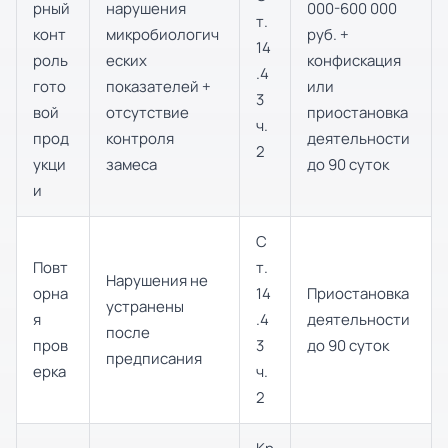
рный
нарушения
000-600 000
т.
конт
микробиологич
руб. +
14
роль
еских
конфискация
.4
гото
показателей +
или
3
вой
отсутствие
приостановка
ч.
прод
контроля
деятельности
2
укци
замеса
до 90 суток
и
С
Повт
т.
Нарушения не
орна
14
Приостановка
устранены
я
.4
деятельности
после
пров
3
до 90 суток
предписания
ерка
ч.
2