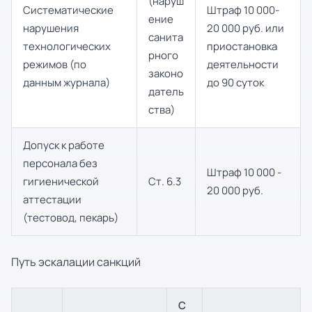
(наруш
Систематические
Штраф 10 000-
ение
нарушения
20 000 руб. или
санита
технологических
приостановка
рного
режимов (по
деятельности
законо
данным журнала)
до 90 суток
датель
ства)
Допуск к работе
персонала без
Штраф 10 000 -
гигиенической
Ст. 6.3
20 000 руб.
аттестации
(тестовод, пекарь)
Путь эскалации санкций
С