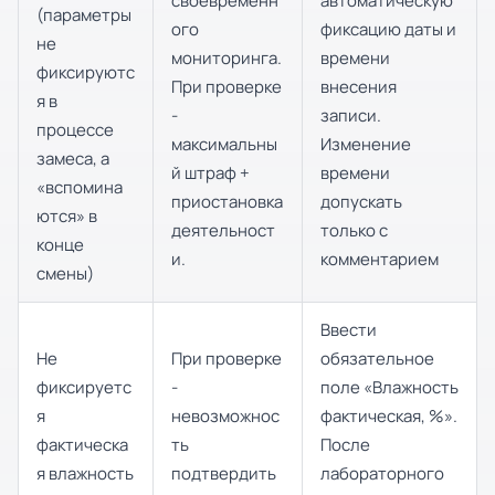
своевременн
автоматическую
(параметры
ого
фиксацию даты и
не
мониторинга.
времени
фиксируютс
При проверке
внесения
я в
-
записи.
процессе
максимальны
Изменение
замеса, а
й штраф +
времени
«вспомина
приостановка
допускать
ются» в
деятельност
только с
конце
и.
комментарием
смены)
Ввести
Не
При проверке
обязательное
фиксируетс
-
поле «Влажность
я
невозможнос
фактическая, %».
фактическа
ть
После
я влажность
подтвердить
лабораторного