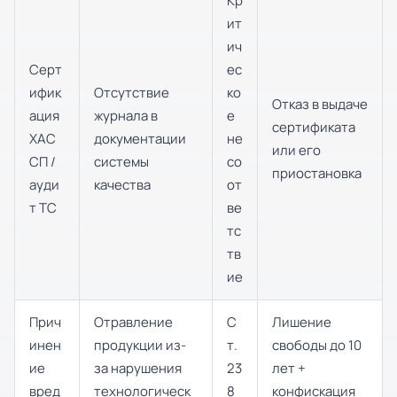
Кр
ит
ич
Серт
ес
ифик
Отсутствие
ко
Отказ в выдаче
ация
журнала в
е
сертификата
ХАС
документации
не
или его
СП /
системы
со
приостановка
ауди
качества
от
т ТС
ве
тс
тв
ие
Прич
Отравление
С
Лишение
инен
продукции из-
т.
свободы до 10
ие
за нарушения
23
лет +
вред
технологическ
8
конфискация