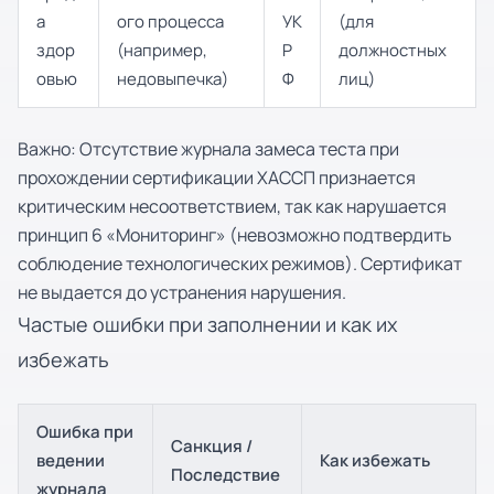
а
ого процесса
УК
(для
здор
(например,
Р
должностных
овью
недовыпечка)
Ф
лиц)
Важно: Отсутствие журнала замеса теста при
прохождении сертификации ХАССП признается
критическим несоответствием, так как нарушается
принцип 6 «Мониторинг» (невозможно подтвердить
соблюдение технологических режимов). Сертификат
не выдается до устранения нарушения.
Частые ошибки при заполнении и как их
избежать
Ошибка при
Санкция /
ведении
Как избежать
Последствие
журнала