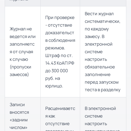
Вести журнал
При проверке
систематически,
- отсутствие
Журнал не
по каждому
доказательст
ведется или
замесу. В
в соблюдения
заполняетс
электронной
режимов.
я от случая
системе
Штраф по ст.
к случаю
настроить
14.43 КоАП РФ
(пропуски
обязательное
до 300 000
замесов)
заполнение
руб. на
перед запуском
юрлицо.
теста в разделку
Записи
Расцениваетс
В электронной
вносятся
я как
системе
«задним
отсутствие
настроить
числом»