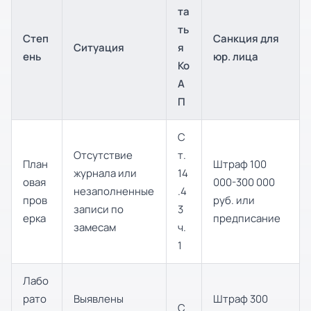
та
ть
Степ
Санкция для
Ситуация
я
ень
юр. лица
Ко
А
П
С
Отсутствие
т.
План
Штраф 100
журнала или
14
овая
000-300 000
незаполненные
.4
пров
руб. или
записи по
3
ерка
предписание
замесам
ч.
1
Лабо
рато
Выявлены
Штраф 300
С