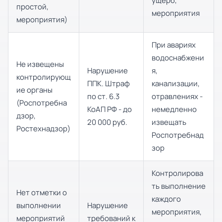
ущерб,
простой,
мероприятия
мероприятия)
При авариях
водоснабжени
Не извещены
Нарушение
я,
контролирующ
ППК. Штраф
канализации,
ие органы
по ст. 6.3
отравлениях -
(Роспотребна
КоАП РФ - до
немедленно
дзор,
20 000 руб.
извещать
Ростехнадзор)
Роспотребнад
зор
Контролирова
ть выполнение
Нет отметки о
каждого
выполнении
Нарушение
мероприятия,
мероприятий
требований к