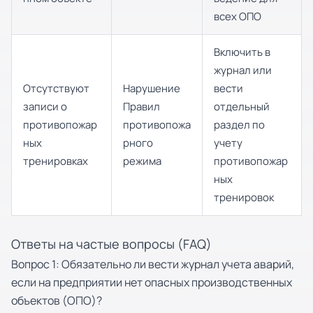
всех ОПО
Включить в
журнал или
Отсутствуют
Нарушение
вести
записи о
Правил
отдельный
противопожар
противопожа
раздел по
ных
рного
учету
тренировках
режима
противопожар
ных
тренировок
Ответы на частые вопросы (FAQ)
Вопрос 1: Обязательно ли вести журнал учета аварий,
если на предприятии нет опасных производственных
объектов (ОПО)?