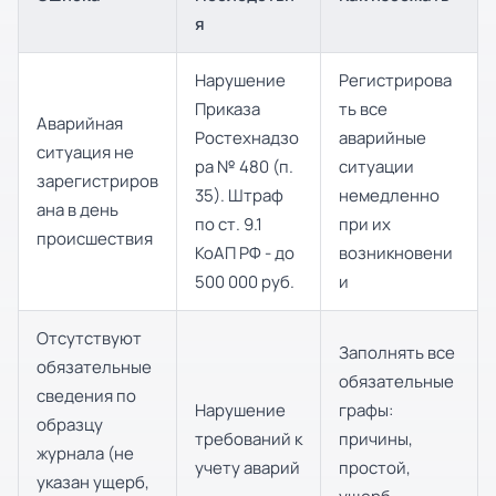
я
Нарушение
Регистрирова
Приказа
ть все
Аварийная
Ростехнадзо
аварийные
ситуация не
ра № 480 (п.
ситуации
зарегистриров
35). Штраф
немедленно
ана в день
по ст. 9.1
при их
происшествия
КоАП РФ - до
возникновени
500 000 руб.
и
Отсутствуют
Заполнять все
обязательные
обязательные
сведения по
Нарушение
графы:
образцу
требований к
причины,
журнала (не
учету аварий
простой,
указан ущерб,