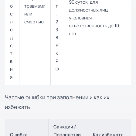
90 суток; для
о
травмами
т
должностных лиц -
с
или
.
уголовная
л
смертью
2
ответственность до 10
е
3
лет
д
8
с
У
т
К
в
Р
и
Ф
я
Частые ошибки при заполнении и как их
избежать
Санкции /
Ошибка
Последстви
Как избежать