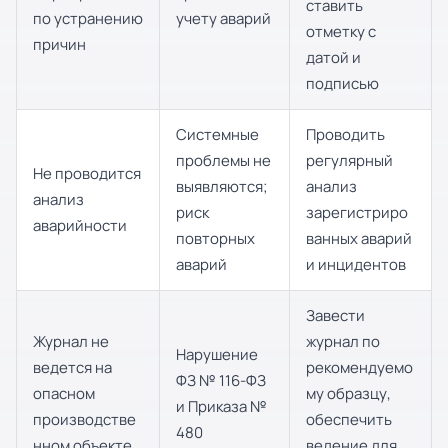
ставить
по устранению
учету аварий
отметку с
причин
датой и
подписью
Системные
Проводить
проблемы не
регулярный
Не проводится
выявляются;
анализ
анализ
риск
зарегистриро
аварийности
повторных
ванных аварий
аварий
и инцидентов
Завести
Журнал не
журнал по
Нарушение
ведется на
рекомендуемо
ФЗ № 116-ФЗ
опасном
му образцу,
и Приказа №
производстве
обеспечить
480
нном объекте
ведение для