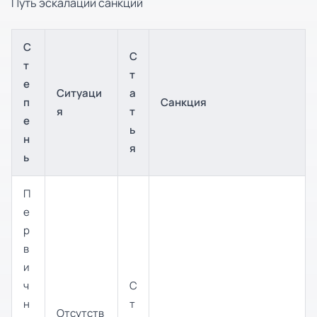
Путь эскалации санкций
С
С
т
т
е
Ситуаци
а
п
Санкция
я
т
е
ь
н
я
ь
П
е
р
в
и
ч
С
н
т
Отсутств