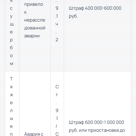
я
.
привело
с
9
Штраф 400 000-600 000
к
у
.1
руб.
нерассле
щ
ч
дованной
е
.
аварии
р
2
б
о
м
Т
я
С
ж
т
е
.
л
9
ы
.1
Штраф 600 000-1 000 000
е
/
руб. или приостановка до
п
Авария с
С